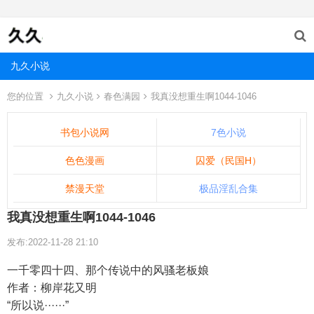
九久小说
您的位置
九久小说
春色满园
我真没想重生啊1044-1046
书包小说网
7色小说
色色漫画
囚爱（民国H）
禁漫天堂
极品淫乱合集
我真没想重生啊1044-1046
发布:2022-11-28 21:10
一千零四十四、那个传说中的风骚老板娘
作者：柳岸花又明
“所以说······”