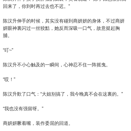
回来了，你到时再过去也不迟。”
陈汉升伸手的时候，其实没有碰到商妍妍的身体，不过商妍
妍眼神裏闪过一丝狡黠，她反而深吸一口气，故意挺起胸
脯。
“叮~”
陈汉升不小心触及的一瞬间，心神忍不住一阵摇曳。
“哎！”
陈汉升歎了口气：“大姐别搞了，我今晚真不会在这裏的。”
“我也没有强留呀。”
商妍妍噘着嘴，装作委屈的回道。