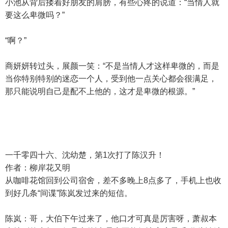
小池从背后搂着好朋友的肩膀，有些心疼的说道：“当情人就
要这么卑微吗？”
“啊？”
商妍妍转过头，展颜一笑：“不是当情人才这样卑微的，而是
当你特别特别的迷恋一个人，受到他一点关心都会很满足，
那只能说明自己是配不上他的，这才是卑微的根源。”
一千零四十六、沈幼楚，第1次打了陈汉升！
作者：柳岸花又明
从咖啡花馆回到公司宿舍，差不多晚上8点多了，手机上也收
到好几条“间谍”陈岚发过来的短信。
陈岚：哥，大伯下午过来了，他口才可真是厉害呀，萧叔本