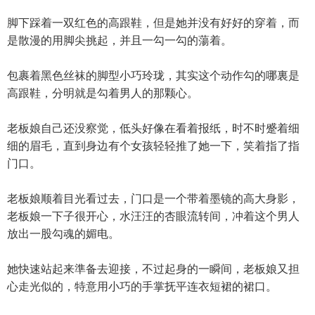
脚下踩着一双红色的高跟鞋，但是她并没有好好的穿着，而
是散漫的用脚尖挑起，并且一勾一勾的蕩着。
包裹着黑色丝袜的脚型小巧玲珑，其实这个动作勾的哪裏是
高跟鞋，分明就是勾着男人的那颗心。
老板娘自己还没察觉，低头好像在看着报纸，时不时蹙着细
细的眉毛，直到身边有个女孩轻轻推了她一下，笑着指了指
门口。
老板娘顺着目光看过去，门口是一个带着墨镜的高大身影，
老板娘一下子很开心，水汪汪的杏眼流转间，冲着这个男人
放出一股勾魂的媚电。
她快速站起来準备去迎接，不过起身的一瞬间，老板娘又担
心走光似的，特意用小巧的手掌抚平连衣短裙的裙口。