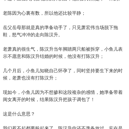
老陈因为心裏有数，所以他还比较平静；
岳父岳母那就是真的準备动手了，只见萧宏伟当场脱下拖
鞋，怒气冲冲的走向陈汉升。
老萧真的很生气，陈汉升当年脚踏两只船被拆穿，小鱼儿表
示不愿意和陈汉升结婚的时候，他没有打陈汉升；
几个月后，小鱼儿知晓自己怀孕了，同时坚持要生下来的时
候，老萧也没有打陈汉升；
现如今，小鱼儿因为不想掺和这段複杂的感情，她準备带着
闺女离开的时候，结果陈汉升把孩子调包了！
这是什么意思？
我们惹不起都要躲起来了，陈汉升你还不準备放过，实在是