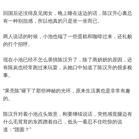
回国后还没得及见闺女，晚上睡在这边的话，陈汉升心裏总
有一种别扭感，所以他真的只是坐一坐而已。
两人说话的时候，小池也端了一些蛋糕和咖啡过来，还礼貌
的打个招呼。
现在小池已经不怎么畏惧陈汉升了，除了商妍妍的原因，还
有陈岚也经常跑过来玩耍，从她口中知道了陈汉升的很多糗
事。
“果壳陈”褪下了那些神秘的光环，原来生活裏也是非常有趣
的。
陈汉升对着小池点头致意，刚要继续说话，突然感觉腿边有
什么毛茸茸的东西蹭着自己，低头一看忍不住吃惊的说
道：“团圆？”