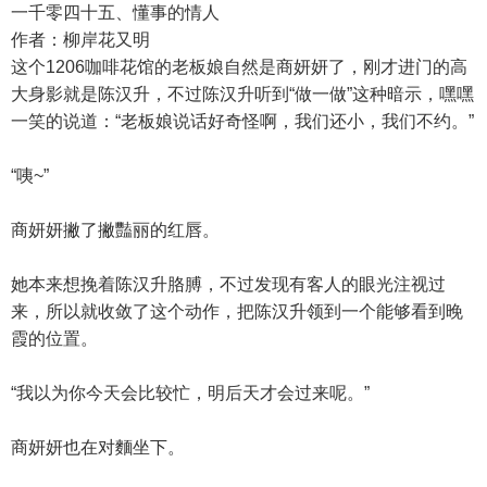
一千零四十五、懂事的情人
作者：柳岸花又明
这个1206咖啡花馆的老板娘自然是商妍妍了，刚才进门的高
大身影就是陈汉升，不过陈汉升听到“做一做”这种暗示，嘿嘿
一笑的说道：“老板娘说话好奇怪啊，我们还小，我们不约。”
“咦~”
商妍妍撇了撇豔丽的红唇。
她本来想挽着陈汉升胳膊，不过发现有客人的眼光注视过
来，所以就收敛了这个动作，把陈汉升领到一个能够看到晚
霞的位置。
“我以为你今天会比较忙，明后天才会过来呢。”
商妍妍也在对麵坐下。