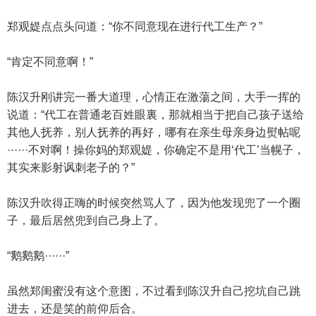
郑观媞点点头问道：“你不同意现在进行代工生产？”
“肯定不同意啊！”
陈汉升刚讲完一番大道理，心情正在激蕩之间，大手一挥的
说道：“代工在普通老百姓眼裏，那就相当于把自己孩子送给
其他人抚养，别人抚养的再好，哪有在亲生母亲身边熨帖呢
······不对啊！操你妈的郑观媞，你确定不是用‘代工’当幌子，
其实来影射讽刺老子的？”
陈汉升吹得正嗨的时候突然骂人了，因为他发现兜了一个圈
子，最后居然兜到自己身上了。
“鹅鹅鹅······”
虽然郑闺蜜没有这个意图，不过看到陈汉升自己挖坑自己跳
进去，还是笑的前仰后合。