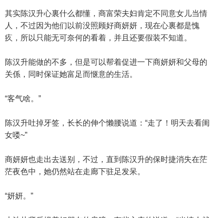
其实陈汉升心裏什么都懂，商富荣夫妇肯定不同意女儿当情
人，不过因为他们以前没照顾好商妍妍，现在心裏都是愧
疚，所以只能无可奈何的看着，并且还要假装不知道。
陈汉升能做的不多，但是可以帮着促进一下商妍妍和父母的
关係，同时保证她富足而惬意的生活。
“客气啥。”
陈汉升吐掉牙签，长长的伸个懒腰说道：“走了！明天去看闺
女喽~”
商妍妍也走出去送别，不过，直到陈汉升的保时捷消失在茫
茫夜色中，她仍然站在走廊下驻足发呆。
“妍妍。”