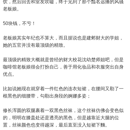
饮，然后回去和室友吹嘘，终于见到了那个豔名远播的风骚
老板娘。
50块钱，不亏！
老板娘其实年纪也不算大，而且据说也是建邺财大的学姐，
她的五官并没有最顶级的精致。
最顶级的精致大概就是曾经的财大校花沈幼楚师姐吧，但是
咖啡馆老板娘很会打扮自己，善于用化妆品和衣服突出自身
优点。
比如说她现在就穿着一件红色的连衣短裙，在腰间又勒了一
根黑色的细腰带，勾勒出身段的婀娜多姿；
修长浑圆的双腿裹着一双黑色丝袜，这个丝袜仿佛会变色似
的，明明在膝盖处还是透亮的黑色，但是越靠近大腿的位
置，丝袜颜色也变得越深，最后直至没入短裙下麵。