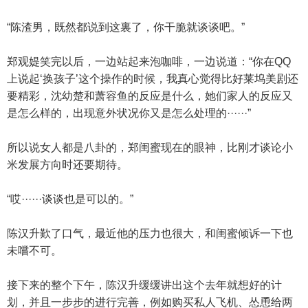
“陈渣男，既然都说到这裏了，你干脆就谈谈吧。”
郑观媞笑完以后，一边站起来泡咖啡，一边说道：“你在QQ
上说起‘换孩子’这个操作的时候，我真心觉得比好莱坞美剧还
要精彩，沈幼楚和萧容鱼的反应是什么，她们家人的反应又
是怎么样的，出现意外状况你又是怎么处理的······”
所以说女人都是八卦的，郑闺蜜现在的眼神，比刚才谈论小
米发展方向时还要期待。
“哎······谈谈也是可以的。”
陈汉升歎了口气，最近他的压力也很大，和闺蜜倾诉一下也
未嚐不可。
接下来的整个下午，陈汉升缓缓讲出这个去年就想好的计
划，并且一步步的进行完善，例如购买私人飞机、怂恿给两