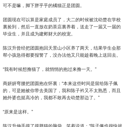
可不是嘛，脚下胖乎乎的橘猫正是团圆。
团圆现在可以算是家庭成员了，大二的时候被沈幼楚在学校
裏捡到，然后一直放在奶茶店裏养着，送走了一届又一届的
毕业生，并且成为建邺财大的校宠。
陈汉升曾经把团圆抱回天景山小区养了两天，结果学生会那
帮小孩急得都要报警了，没办法他又只能趁着晚上送回去。
“我有时候想撸猫了，就悄悄的抱过来撸一天。”
商妍妍弯腰把团圆抱在怀裏：“本来这些时间是留给陈子佩
的，可是她被你带去美国了，我和陈子衿又不太熟悉，而且
她外婆也挺高冷的，我都不敢再去幼楚那边了。”
“原来是这样。”
陈汉升伸手摸了摸胖猫的脑袋，笑着说道：“陈子佩也很快就