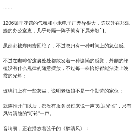
······
1206咖啡花馆的气氛和小米电子厂差异很大，陈汉升在郑观
媞的办公室裏，几乎每隔一阵子就有下属来敲门。
虽然都被郑闺蜜回绝了，不过总归有一种时间上的急促感。
不过在咖啡馆这裏处处都散发着一种慵懒的感觉，外麵的绿
植没有什么规律的随意摆放，不过每一株恰好都能沾染上晚
霞的光辉；
玻璃门上有一些灰尘，说明老板娘不是一个勤劳的家伙；
就连推开门以后，都没有服务员过来说一声“欢迎光临”，只有
风铃清脆的“叮铃”一声。
音响裏，正在播放着弦子的《醉清风》：