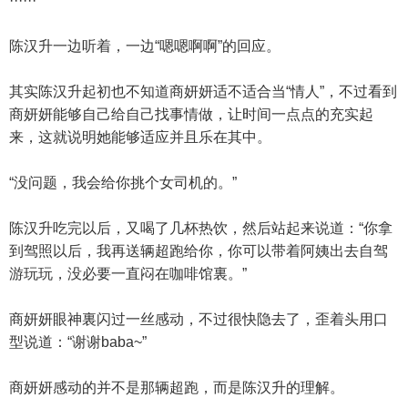
······
陈汉升一边听着，一边“嗯嗯啊啊”的回应。
其实陈汉升起初也不知道商妍妍适不适合当“情人”，不过看到
商妍妍能够自己给自己找事情做，让时间一点点的充实起
来，这就说明她能够适应并且乐在其中。
“没问题，我会给你挑个女司机的。”
陈汉升吃完以后，又喝了几杯热饮，然后站起来说道：“你拿
到驾照以后，我再送辆超跑给你，你可以带着阿姨出去自驾
游玩玩，没必要一直闷在咖啡馆裏。”
商妍妍眼神裏闪过一丝感动，不过很快隐去了，歪着头用口
型说道：“谢谢baba~”
商妍妍感动的并不是那辆超跑，而是陈汉升的理解。