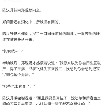
陈汉升转向郑观媞问道。
郑闺蜜还在消化中，所以没有回答。
陈汉升也不催促，抿了一口同样凉掉的咖啡，一股苦涩的味
道在嘴裏蔓延开来。
“其实吧······”
半晌以后，郑观媞才感慨着说道：“我原来以为你会用生意破
产、得了重病、或者飞机失事来挽回，没想到你会想到把宝
宝调包这个办法。”
“那些也太狗血了。”
陈汉升撇撇嘴说道：“而且我要是真挂了，沈幼楚和萧容鱼之
间的芥蒂只会更深，小姐妹俩一辈子都不会相认的。”