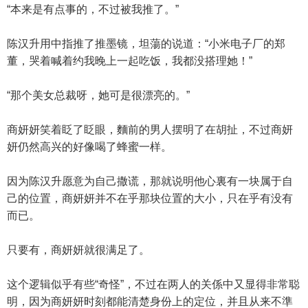
“本来是有点事的，不过被我推了。”
陈汉升用中指推了推墨镜，坦蕩的说道：“小米电子厂的郑
董，哭着喊着约我晚上一起吃饭，我都没搭理她！”
“那个美女总裁呀，她可是很漂亮的。”
商妍妍笑着眨了眨眼，麵前的男人摆明了在胡扯，不过商妍
妍仍然高兴的好像喝了蜂蜜一样。
因为陈汉升愿意为自己撒谎，那就说明他心裏有一块属于自
己的位置，商妍妍并不在乎那块位置的大小，只在乎有没有
而已。
只要有，商妍妍就很满足了。
这个逻辑似乎有些“奇怪”，不过在两人的关係中又显得非常聪
明，因为商妍妍时刻都能清楚身份上的定位，并且从来不準