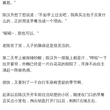
尴尬。”
陈汉升想了想说道：“不如早上过去吧，我再买点包子豆浆什
么的，正好用送早餐当成一个理由。”
“嗬嗬~，那也可以。”
老陈笑了笑，儿子的脑袋还是很灵活的。
第二天早上被闹锺吵醒，陈汉升一摸脸上都是汗，“哗啦”一下
拉开窗帘，外麵已经是一片白花花的朝阳了，浑身不由自主
涌起一阵燥热感。
很快，又要到了一个自行车座椅烫腚的季节啊。
起床以后陈汉升开车前往沈幼楚的小区，顺便在门口的早餐
店买点小笼包，掏出钥匙打开门以后，刚刚7点锺左右。