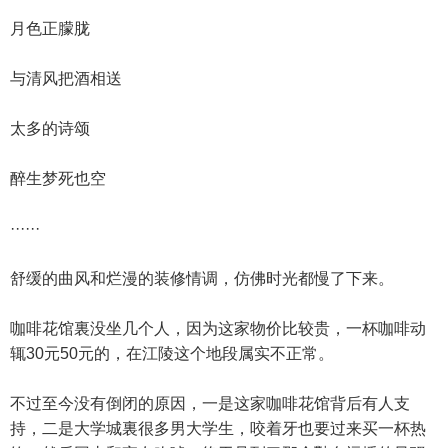
月色正朦胧
与清风把酒相送
太多的诗颂
醉生梦死也空
······
舒缓的曲风和烂漫的装修情调，仿佛时光都慢了下来。
咖啡花馆裏没坐几个人，因为这家物价比较贵，一杯咖啡动
辄30元50元的，在江陵这个地段属实不正常。
不过至今没有倒闭的原因，一是这家咖啡花馆背后有人支
持，二是大学城裏很多男大学生，咬着牙也要过来买一杯热