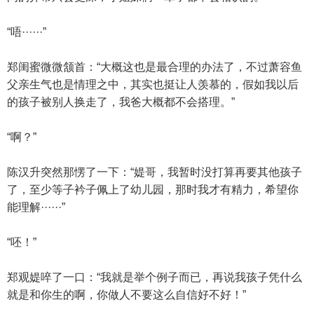
“唔······”
郑闺蜜微微颔首：“大概这也是最合理的办法了，不过萧容鱼
父亲生气也是情理之中，其实也挺让人羡慕的，假如我以后
的孩子被别人换走了，我爸大概都不会搭理。”
“啊？”
陈汉升突然那愣了一下：“媞哥，我暂时没打算再要其他孩子
了，至少等子衿子佩上了幼儿园，那时我才有精力，希望你
能理解······”
“呸！”
郑观媞啐了一口：“我就是举个例子而已，再说我孩子凭什么
就是和你生的啊，你做人不要这么自信好不好！”