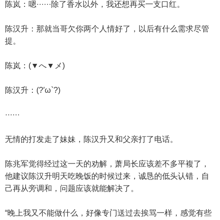
陈岚：嗯······除了香水以外，我还想再买一支口红。
陈汉升：那就当哥欠你两个人情好了，以后有什么需求尽管
提。
陈岚：(▼へ▼メ)
陈汉升：(?′ω`?)
······
无情的打发走了妹妹，陈汉升又和父亲打了电话。
陈兆军觉得经过这一天的劝解，萧局长应该差不多平複了，
他建议陈汉升明天吃晚饭的时候过来，诚恳的低头认错，自
己再从旁调和，问题应该就能解决了。
“晚上我又不能做什么，好像专门送过去挨骂一样，感觉有些