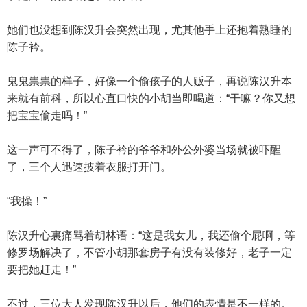
她们也没想到陈汉升会突然出现，尤其他手上还抱着熟睡的
陈子衿。
鬼鬼祟祟的样子，好像一个偷孩子的人贩子，再说陈汉升本
来就有前科，所以心直口快的小胡当即喝道：“干嘛？你又想
把宝宝偷走吗！”
这一声可不得了，陈子衿的爷爷和外公外婆当场就被吓醒
了，三个人迅速披着衣服打开门。
“我操！”
陈汉升心裏痛骂着胡林语：“这是我女儿，我还偷个屁啊，等
修罗场解决了，不管小胡那套房子有没有装修好，老子一定
要把她赶走！”
不过，三位大人发现陈汉升以后，他们的表情是不一样的。