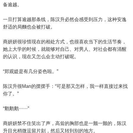
备逾越。
一旦打算逾越那条线，陈汉升必然会感受到压力，这种安逸
舒适的局麵也会被打破。
商妍妍很珍惜现在的相处方式，也很喜欢当下的生活节奏，
她上大学的时候，就能够对自己、对男人、对社会都有清醒
的认识，现在又怎么会主动打破呢。
“郑观媞是有几分姿色啦。”
陈汉升很Man的摆摆手：“可是那又怎样，我一样直接过来找
你了。”
“鹅鹅鹅······”
商妍妍禁不住笑出了声，高耸的胸部也是一颤一颤的，陈汉
升目光稍微逗留片刻，然后又转到别的地方。