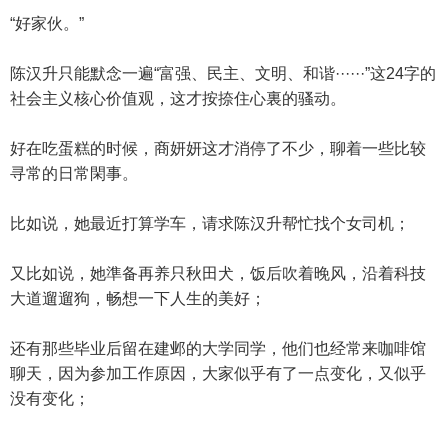
“好家伙。”
陈汉升只能默念一遍“富强、民主、文明、和谐······”这24字的
社会主义核心价值观，这才按捺住心裏的骚动。
好在吃蛋糕的时候，商妍妍这才消停了不少，聊着一些比较
寻常的日常閑事。
比如说，她最近打算学车，请求陈汉升帮忙找个女司机；
又比如说，她準备再养只秋田犬，饭后吹着晚风，沿着科技
大道遛遛狗，畅想一下人生的美好；
还有那些毕业后留在建邺的大学同学，他们也经常来咖啡馆
聊天，因为参加工作原因，大家似乎有了一点变化，又似乎
没有变化；