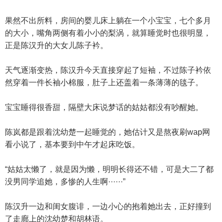
果然不出所料，房间的婴儿床上躺在一个小宝宝，七个多月
的大小，嘴角两侧有着小小的梨涡，就算睡觉时也很明显，
正是陈汉升的大女儿陈子衿。
天气逐渐变热，陈汉升今天直接穿起了短袖，不过陈子衿依
然穿着一件长袖小棉服，肚子上还盖着一条薄薄的毯子。
宝宝睡得很香甜，隔壁大床说梦话的姑姑都没有吵醒她。
陈岚都是跟着沈幼楚一起睡觉的，她估计又是熬夜刷wap网
看小说了，基本要到中午才起床吃饭。
“姑姑太懒了，就是因为懒，明明长得还不错，可是大二了都
没男同学追她，多惨的人生啊······”
陈汉升一边和闺女腹诽，一边小心的抱着她出去，正好撞到
了走廊上的沈幼楚和胡林语。