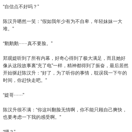
“自信点不好吗？”
陈汉升哂然一笑：“假如我年少有为不自卑，年轻妹妹一大
堆。”
“鹅鹅鹅······真不要脸。”
郑观媞听到了所有内幕，好奇心得到了极大满足，而且她好
像从这段故事裏“充了电”一样，精神都得到了振奋，最后居然
开始驱赶陈汉升：“好了，为了听你的事情，耽误我一下午的
时间，你赶快走吧。”
“媞哥······”
陈汉升很不满：“你这叫翻脸无情啊，你不能只顾自己爽快，
也要考虑一下我的感受啊。”
“嗯？”