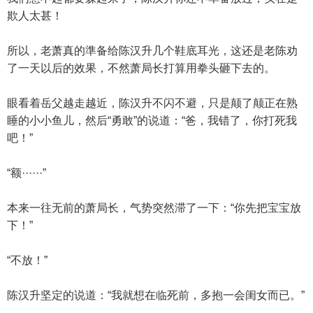
欺人太甚！
所以，老萧真的準备给陈汉升几个鞋底耳光，这还是老陈劝
了一天以后的效果，不然萧局长打算用拳头砸下去的。
眼看着岳父越走越近，陈汉升不闪不避，只是颠了颠正在熟
睡的小小鱼儿，然后“勇敢”的说道：“爸，我错了，你打死我
吧！”
“额······”
本来一往无前的萧局长，气势突然滞了一下：“你先把宝宝放
下！”
“不放！”
陈汉升坚定的说道：“我就想在临死前，多抱一会闺女而已。”