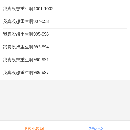
我真没想重生啊1001-1002
我真没想重生啊997-998
我真没想重生啊995-996
我真没想重生啊992-994
我真没想重生啊990-991
我真没想重生啊986-987
书包小说网
7色小说