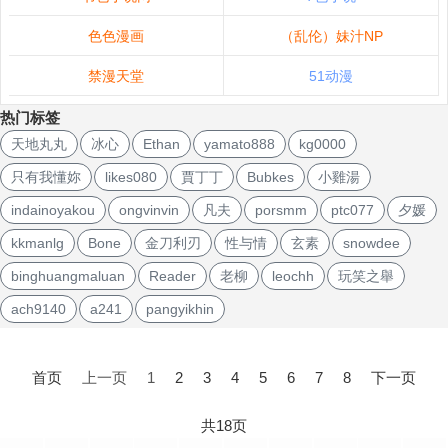
色色漫画
（乱伦）妹汁NP
禁漫天堂
51动漫
热门标签
天地丸丸
冰心
Ethan
yamato888
kg0000
只有我懂妳
likes080
賈丁丁
Bubkes
小雞湯
indainoyakou
ongvinvin
凡夫
porsmm
ptc077
夕媛
kkmanlg
Bone
金刀利刃
性与情
玄素
snowdee
binghuangmaluan
Reader
老柳
leochh
玩笑之舉
ach9140
a241
pangyikhin
文
章
首页
上一页
1
2
3
4
5
6
7
8
下一页
导
航
共18页