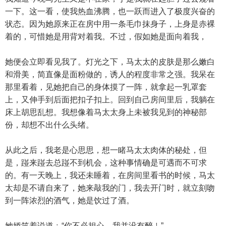
一下。这一看，使我热血沸腾，也一跃而进入了极度兴奋的
状态。因为她原来正在房中用一条毛巾抹身子，上身是赤裸
着的，可惜她是用背对着我。不过，假如她是面向着我，
她便会立即看见我了。灯光之下，马太太的皮肤是那么嫩白
和滑美，简直像是面粉做的，诱人的程度非常之强。我呆在
那里看着，见她把自己的身体摸了一阵，就拿起一乳罩套
上，又伸手到后面把扣子扣上。回到自己房间里后，我躺在
床上胡思乱想。我想像着马太太身上未被我见到的神秘部
份，却想不出什么头绪。
从此之后，我老是心思思，想一睹马太太肉体的秘处，但
是，踫来踫去总踫不到机会，这种事情确是可遇而不可求
的。有一天晚上，我还未睡着，在房间里看书的时候，马太
太却是不请自来了，她来敲我的门，我去开门时，就立刻吻
到一阵浓烈的酒气，她是饮过了酒。
她娇笑着说道﹕“你不必担心，我并没有醉﹗”