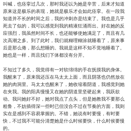
叫喊，也痉挛过几次，那时我还以为她是辛苦，后来才知道
原来这是极乐的表现，她就是极乐才会如此痉挛。在一段我
知道并不长的时间之后，我的冲刺亦是结束了。我也是几乎
死去了似的，我可以感觉到我的精液狂涌而出。好在她的反
应强烈，我虽然时间不长，也还能够使她满足了，而且有几
次高潮之多。到了此时，我们就糊理糊涂就睡着了，原来事
后是那么倦，那么想睡的。我就是这样不知不觉地睡着了。
她也是一样，而且找们下体都没有分开。
不知过了多久，我觉得有一对软绵绵的手在抚摸我的身体。
我醒来了，原来我还压在马太太上面，而且阴茎也仍然放在
她的肉洞里。马太太也醒来了，她收缩着阴道，我感觉到她
在夹我。我的阳具慢慢又在她的阴道里坚硬起来，我跃欲
动。我问她好不好，她对我点了点头，但是她教我不要那么
粗鲁，不妨插得深一些时已但没合不过在节奏的方面，我则
实在是感到不容易掌握的。不错，她说有时要慢，有时要
快，不过我不可能分清楚她是什么时候要快，什么时侯要慢
的。