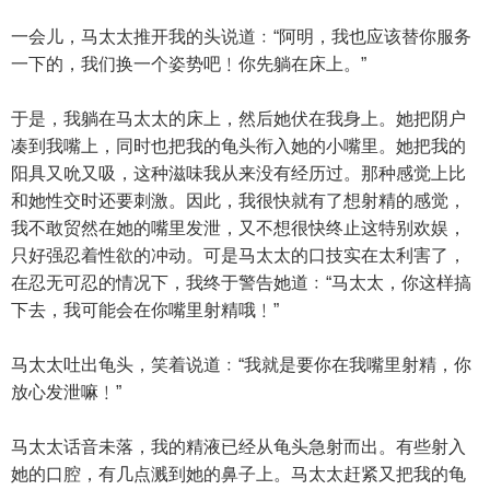
一会儿，马太太推开我的头说道﹕“阿明，我也应该替你服务
一下的，我们换一个姿势吧﹗你先躺在床上。”
于是，我躺在马太太的床上，然后她伏在我身上。她把阴户
凑到我嘴上，同时也把我的龟头衔入她的小嘴里。她把我的
阳具又吮又吸，这种滋味我从来没有经历过。那种感觉上比
和她性交时还要刺激。因此，我很快就有了想射精的感觉，
我不敢贸然在她的嘴里发泄，又不想很快终止这特别欢娱，
只好强忍着性欲的冲动。可是马太太的口技实在太利害了，
在忍无可忍的情况下，我终于警告她道﹕“马太太，你这样搞
下去，我可能会在你嘴里射精哦﹗”
马太太吐出龟头，笑着说道﹕“我就是要你在我嘴里射精，你
放心发泄嘛﹗”
马太太话音未落，我的精液已经从龟头急射而出。有些射入
她的口腔，有几点溅到她的鼻子上。马太太赶紧又把我的龟