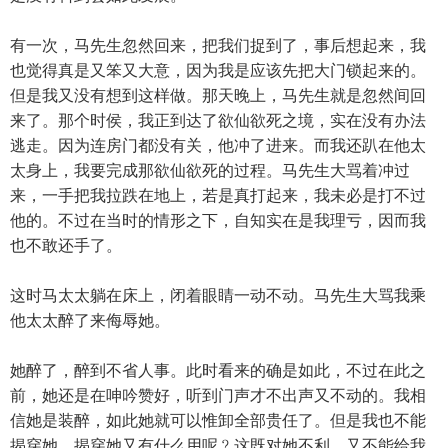
有一次，马先生忽然回来，把我们捉到了，事后想起来，我
也觉得真是又笨又大意，因为我是应该先把大门锁起来的。
但是我又没有想到这样做。那天晚上，马先生就是忽然间回
来了。那个时侯，我正到达了欲仙欲死之境，实在没有办法
逃走。因为连房门都没有关，他冲了进来。而我还趴在他太
太身上，我要完成那欲仙欲死的过程。马先生大骂着冲过
来，一手把我拉跌在地上，若是真打起来，我未必是打不过
他的。不过在当时的情形之下，自知实在是我理亏，因而我
也不敢还手了。
这时马太太躺在床上，闭着眼睛一动不动。马先生大骂我乘
他太太醉了来侮辱她。
她醉了，醉到不省人事。此时看来的确是如此，不过在此之
前，她还是在呻吟赞好，听到门声才不出声又不动的。我相
信她是装醉，如此她就可以惟卸全部贵任了。但是我也不能
揭穿她。揭穿她又有什么用呢﹖这既对她不利，又不能给我