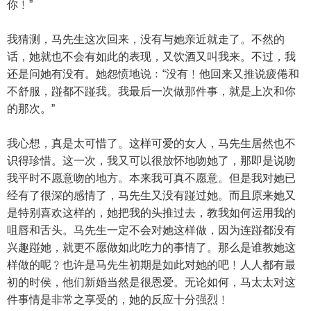
你﹗”
我猜测，马先生这次回来，没有与她亲近就走了。不然的
话，她就也不会有如此的表现，又饮酒又叫我来。不过，我
还是问她有没有。她怨愤地说﹕“没有﹗他回来又推说疲倦和
不舒服，踫都不踫我。我最后一次做那件事，就是上次和你
的那次。”
我心想，真是太可惜了。这样可爱的女人，马先生居然也不
识得珍惜。这一次，我又可以很放怀地吻她了，那即是说吻
我平时不愿意吻的地方。本来我可真不愿意。但是我对她已
经有了很深的感情了，马先生又没有踫过她。而且原来她又
是特别喜欢这样的，她把我的头推过去，教我如何运用我的
咀唇和舌头。马先生一定不会对她这样做，因为连踫都没有
兴趣踫她，就更不愿做如此吃力的事情了。那么是谁教她这
样做的呢﹖也许是马先生初期是如此对她的吧﹗人人都有最
初的时侯，他们新婚当然是很恩爱。无论如何，马太太对这
件事情是非常之享受的，她的反应十分强烈﹗