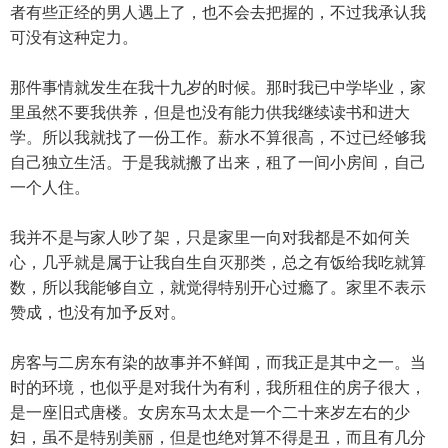
者有些正经的男人遇上了，也不会去把握的，不过我承认我
可没有这种定力。
那件事情就发生在我十九岁的时候。那时我已中学毕业，家
里虽然不要我供养，但是也没有能力供我继续读书和进大
学。所以我就找了一份工作。薪水不算很高，不过已经够我
自己独立生活。于是我就搬了出来，租了一间小房间，自己
一个人住。
我并不是与家人吵了架，只是家里一向对我都是不如何关
心，几乎就是属于让我自生自灭那类，总之有饭给我吃就算
数，所以我能够自立，就觉得特别开心过瘾了。家里不表示
赞成，也没有加予反对。
房客与二房东有染的故事并不鲜闻，而我正是其中之一。当
时的环境，也似乎是对我什为有利，我所租住的房子很大，
是一座旧式唐楼。女房东马太太是一个二十来岁左右的少
妇，虽不是特别美丽，但是也绝对算不得是丑，而且有几分