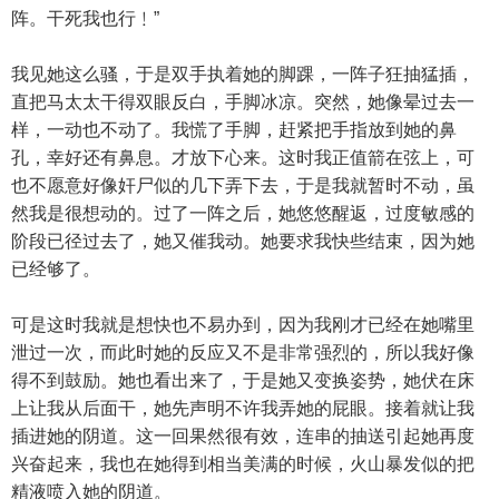
阵。干死我也行﹗”
我见她这么骚，于是双手执着她的脚踝，一阵子狂抽猛插，
直把马太太干得双眼反白，手脚冰凉。突然，她像晕过去一
样，一动也不动了。我慌了手脚，赶紧把手指放到她的鼻
孔，幸好还有鼻息。才放下心来。这时我正值箭在弦上，可
也不愿意好像奸尸似的几下弄下去，于是我就暂时不动，虽
然我是很想动的。过了一阵之后，她悠悠醒返，过度敏感的
阶段已径过去了，她又催我动。她要求我快些结束，因为她
已经够了。
可是这时我就是想快也不易办到，因为我刚才已经在她嘴里
泄过一次，而此时她的反应又不是非常强烈的，所以我好像
得不到鼓励。她也看出来了，于是她又变换姿势，她伏在床
上让我从后面干，她先声明不许我弄她的屁眼。接着就让我
插进她的阴道。这一回果然很有效，连串的抽送引起她再度
兴奋起来，我也在她得到相当美满的时候，火山暴发似的把
精液喷入她的阴道。