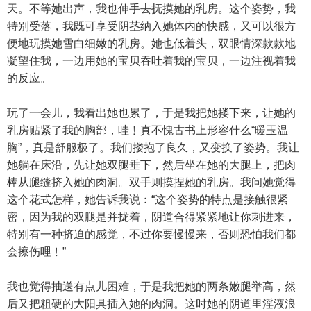
天。不等她出声，我也伸手去抚摸她的乳房。这个姿势，我
特别受落，我既可享受阴茎纳入她体内的快感，又可以很方
便地玩摸她雪白细嫩的乳房。她也低着头，双眼情深款款地
凝望住我，一边用她的宝贝吞吐着我的宝贝，一边注视着我
的反应。
玩了一会儿，我看出她也累了，于是我把她搂下来，让她的
乳房贴紧了我的胸部，哇﹗真不愧古书上形容什么“暖玉温
胸”，真是舒服极了。我们搂抱了良久，又变换了姿势。我让
她躺在床沿，先让她双腿垂下，然后坐在她的大腿上，把肉
棒从腿缝挤入她的肉洞。双手则摸捏她的乳房。我问她觉得
这个花式怎样，她告诉我说﹕“这个姿势的特点是接触很紧
密，因为我的双腿是并拢着，阴道合得紧紧地让你刺进来，
特别有一种挤迫的感觉，不过你要慢慢来，否则恐怕我们都
会擦伤哩﹗”
我也觉得抽送有点儿困难，于是我把她的两条嫩腿举高，然
后又把粗硬的大阳具插入她的肉洞。这时她的阴道里淫液浪