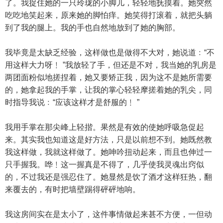
了。我捉住她的一只玲珑的小脚儿，轻轻地抚摸着。她突然
吃吃地笑起来，原来她的脚怕痒。她笑得打滚着，就把头躺
到了我的腿上。我的手也自然地放到了她的胸部。
我毕竟是太缺乏经验，这样做也是做得不大对，她说道﹕“不
用这样大力呀﹗ ”我放轻了手，但还是不对，我当她的乳房是
两团面粉似地搓捏着，她又要矫正我，因为这不是她所需要
的，她拿起我的手掌，让我的掌心轻轻摩搓着她的乳尖，同
时指导我说﹕“应该这样才是舒服的﹗ ”
我用手掌在那尖峰上轻揩。果然是有效的使她呼吸急促起
来。其实我也知道这是好方法，只是以前想不到。她既然教
我这样做，我就这样做了。她呻吟扭动起来，而且也伸过一
只手握我。哗﹗这一握真是不得了，几乎使我灵魂出窍似
的，不过我还是强忍住了。她显然是饮了酒才这样狂热，翻
来覆去的，有时把墙壁踢得砰砰地响。
我这房间实在是太小了，这件事情做起来甚不方便，一但动