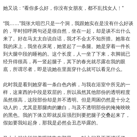
她又说﹕“看你多么好，你没有女朋友，都不乱找女人﹗”
“我……”我张大咀巴只是一个洞，我跟她实在是没有什么好谈
的，平时招呼两句还是很自然，坐在一起，却是谈不出什么
来了。好在马太太自说自话，我才不会太不知所措。她靠在
我的床上，我坐在床尾，她竖起了一条腿。她是穿着一件长
到大腿中段的睡袍的。这个长度，人一坐了下来，衣脚就已
经升得很高，再一竖起腿子，其下的春光就尽露在我的眼
底，所谓尽者，即是说她在里面穿什么就可以看见什么。
此时我是看到她穿着一条白色内裤，与我在浴室中所见的一
样，这束西的中段是双层的，所以虽然其他部份的透明程度
虽然很高，这段部份却是并不透明。但是周困仍然是十分之
动人的，尤其是那腿肉的嫩白，与及不透明部份的掩掩映映
的黑色。我的下体立即就反应强烈到要把腿子交叠起来了，
假如要我站起身，那我是必然会丑态毕露的。