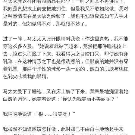
马太太就这样闭着眼睛靠在那里，一时之间又不再讲话了。
我则是真想挨上前去把她拥住。但是我又不敢如此做。我对
这种事情实在是太缺乏经验了，我也不知道应该如何入手才
是对的，假如做得不对，那就很不妙了。
过了一阵，马太太又张开眼睛对我说﹕你这里真热，我不能
穿这么多衣服。 ”她说着就站了起来，竟然把那件睡袍拉上
去，拉过头而脱了下来。我看得为之目瞪口呆。即使她有穿
乳罩，在这种情形之下也是很诱惑的，但眼前的她并没有穿
着乳罩。那两个弹性的球形一跳一跳的，嫩白的肌肤与桃红
色乳尖眩着我的眼睛。
马太太丢下了睡袍，又在床上躺了下来。我呆呆地痴望着她
白嫩的肉体，她笑着说道﹕“你认为我美丽不美丽呢﹖ ”
我呐呐地说道﹕“很……很美呀﹗ ”
我虽然不知道应该怎样做，此时却已不由自主地动起手来