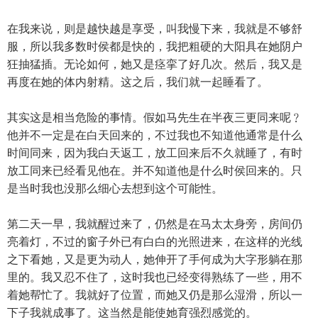
在我来说，则是越快越是享受，叫我慢下来，我就是不够舒
服，所以我多数时侯都是快的，我把粗硬的大阳具在她阴户
狂抽猛插。无论如何，她又是痉挛了好几次。然后，我又是
再度在她的体内射精。这之后，我们就一起睡看了。
其实这是相当危险的事情。假如马先生在半夜三更同来呢﹖
他并不一定是在白天回来的，不过我也不知道他通常是什么
时间同来，因为我白天返工，放工回来后不久就睡了，有时
放工同来已经看见他在。并不知道他是什么时侯回来的。只
是当时我也没那么细心去想到这个可能性。
第二天一早，我就醒过来了，仍然是在马太太身旁，房间仍
亮着灯，不过的窗子外已有白白的光照进来，在这样的光线
之下看她，又是更为动人，她伸开了手何成为大字形躺在那
里的。我又忍不住了，这时我也已经变得熟练了一些，用不
着她帮忙了。我就好了位置，而她又仍是那么湿滑，所以一
下子我就成事了。这当然是能使她育强烈感觉的。