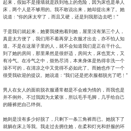
起来，假如不是撞墙就是跌到地上的危险，因为床也是单人
床，两个人是不够用的。我不敢说出来，她却提出来了。她
说道﹕“你的床太窄了，而且又硬，还是到我那边去吧﹗”
于是我们就起来，她要我搂抱着到她，屋里没有第三个人，
真是太方便了，我们用不着再穿上衣服才出去，亦不怕人知
道。不是在这屋子里的人，就不会知道我们是正在干什么。
到了她的房间，那里果然是很舒适，房间大，床也宽大，又
有冷气。在冷气之中，烦热尽消，本来身体是热得非洗一个
澡不可的，在清凉之中又觉得不必如此了。而她也作了一个
很受我砍迎的提议。她说道﹕“我们还是把衣服都脱光了吧﹗”
男人在女人的面前脱衣服通常都是不会难为情的，而我也是
并不例外。不过我因为太紧张，所以毛手毛脚，几乎给自己
的睡裤把自己绊倒。
她则是没有多少好脱了，只剩下一条三角裤而已。她脱下了
就躺在床上等我。我走过去拥住她，在柔和灯光和舒服的环