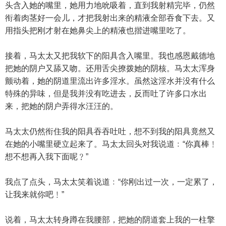
头含入她的嘴里，她用力地吮吸着，直到我射精完毕，仍然
衔着肉茎好一会儿，才把我射出来的精液全部吞食下去。又
用指头把刚才射在她鼻尖上的精液也揩进嘴里吃了。
接着，马太太又把我软下的阳具含入嘴里。我也感恩戴德地
把她的阴户又舔又吻。还用舌尖撩拨她的阴核。马太太浑身
颤动着，她的阴道里流出许多淫水。虽然这淫水并没有什么
特殊的异味，但是我并没有吃进去，反而吐了许多口水出
来，把她的阴户弄得水汪汪的。
马太太仍然衔住我的阳具吞吞吐吐，想不到我的阳具竟然又
在她的小嘴里硬立起来了。马太太回头对我说道﹕“你真棒﹗
想不想再入我下面呢﹖”
我点了点头，马太太笑着说道﹕“你刚出过一次，一定累了，
让我来就你吧﹗”
说着，马太太转身蹲在我腰部，把她的阴道套上我的一柱擎