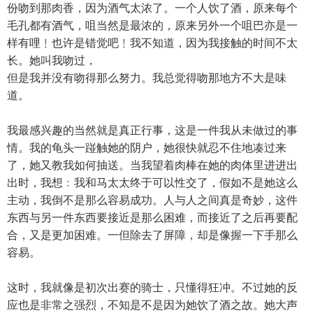
份吻到那肉香，因为酒气太浓了。一个人饮了酒，原来每个
毛孔都有酒气，咀当然是最浓的，原来另外一个咀巴亦是一
样有哩﹗也许是错觉吧﹗我不知道，因为我接触的时间不太
长。她叫我吻过，
但是我并没有吻得那么努力。我总觉得吻那地方不大是味
道。
我最感兴趣的当然就是真正行事，这是一件我从未做过的事
情。我的龟头一踫触她的阴户，她很快就忍不住地凑过来
了，她又教我如何抽送。当我望着肉棒在她的肉体里进进出
出时，我想﹕我和马太太终于可以性交了，假如不是她这么
主动，我倒不是那么容易成功。人与人之间真是奇妙，这件
东西与另一件东西要接近是那么困难，而接近了之后再要配
合，又是更加困难。一但除去了屏障，却是像握一下手那么
容易。
这时，我就像是初次出赛的骑士，只懂得狂冲。不过她的反
应也是非常之强烈，不知是不是因为她饮了酒之故。她大声