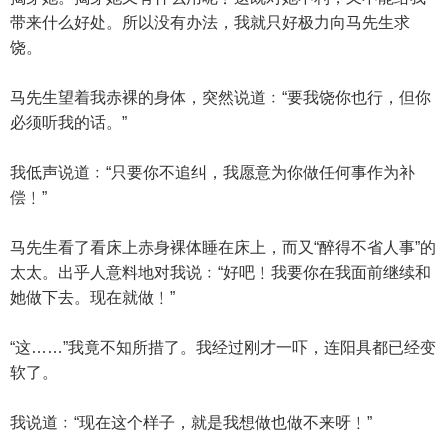
带来什么好处。所以没有办法，我就只好极力向马先生求
饶。
马先生望着我赤裸的身体，突然说道﹕“要我饶你也行，但你
必须听我的话。”
我低声说道﹕“只要你不追纠，我愿意为你做任何事作为补
偿﹗”
马先生看了看床上赤身裸体睡在床上，而又“醉得不省人事”的
太太。出乎人意料地对我说﹕“好吧﹗我要你在我面前继续和
她做下去。现在就做﹗”
“这……”我竟不知所措了。我经过刚才一吓，连阳具都已经变
软了。
我说道﹕“现在这个样子，就是我想做也做不来呀﹗”