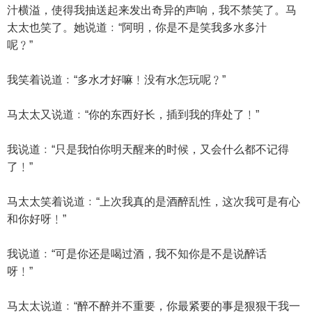
汁横溢，使得我抽送起来发出奇异的声响，我不禁笑了。马
太太也笑了。她说道﹕“阿明，你是不是笑我多水多汁
呢﹖”
我笑着说道﹕“多水才好嘛﹗没有水怎玩呢﹖”
马太太又说道﹕“你的东西好长，插到我的痒处了﹗”
我说道﹕“只是我怕你明天醒来的时候，又会什么都不记得
了﹗”
马太太笑着说道﹕“上次我真的是酒醉乱性，这次我可是有心
和你好呀﹗”
我说道﹕“可是你还是喝过酒，我不知你是不是说醉话
呀﹗”
马太太说道﹕“醉不醉并不重要，你最紧要的事是狠狠干我一