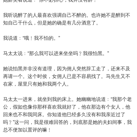
我听说醉了的人最喜欢强调自己不醉的。也许她不是醉到不
知自己干什么，但是她的确是有几分酒意了。
我说道﹕“哦﹗我不怕的。”
马太太说﹕“那么我可以进来坐坐吗﹖我很怕黑。”
她说怕黑并非没有道理，因为佣人突然辞工走了，还来不及
再请一个。这个时侯，女佣人已是不容易找了。马先生又不
在家，屋里只有她和我两个人。
马太太一进来，就坐到我的床上。她幽幽地说道﹕“我那个老
公，假如也像你那样喜欢我就好了，他在那边有个女人，他
回来也不和我同床。你知道他巳经多久没有和我亲近过了
吗﹖”这一问，我是很难回答的，到底那是她的夫妇间事，我
总不便加以置评的嘛﹗