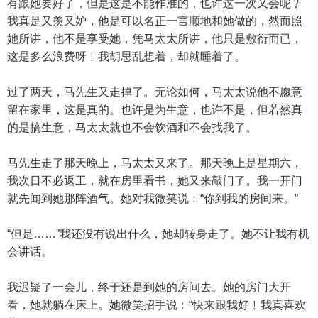
有跟她要好了，但是这是不能作准的，也许这一次又会呢﹖
我真是又羡又妒，他是可以名正一言顺地和她做的，然而照
她所讲，他不是享受她，凭马太太所讲，他只是敷衍而已，
这是多么浪费呀﹗我胡思乱想着，却就睡着了。
过了两天，马先生又走掉了。无论如何，马太太说他不愿意
留在家里，这是真的。也许是为生意，也许不是，但若然真
的是搞生意，马太太就也不会饮酒和不会找我了。
马先生走了那天晚上，马太太又来了。那天晚上是星期六，
我次日不必返工，就在房里看书，她又来敲门了。我一开门
就先闻到她那阵酒气。她对我微笑说﹕“你到我的房间来。”
“但是……”我还没有说出什么，她却转身走了。她不让我有机
会讲话。
我迟疑了一会儿，终于还是到她的房间去。她的房门大开
看，她就躺在床上。她微笑招手说﹕“快来跟我好﹗我真喜欢