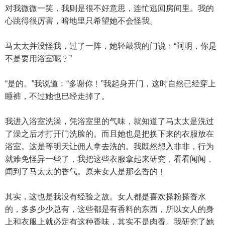
对我微微一笑，我则是很不好意思，连忙逃回房间里。我的
心跳得很厉害，暗地里只希望她不会怪我。
马太太并没怪我，过了一阵，她轻敲我的门说﹕“阿明，你是
不是要用浴室呢﹖”
“是的。”我说道﹕“多谢你﹗”我起身开门，这时自然已经穿上
睡裤，不过她也巳经走掉了。
我进入浴室洗澡，凭浴室里的气味，就知道了马太太是洗过
了澡之后才打开门洗脸的。而且她也是把换下来的衣服放在
浴室。这是等明天让佣人拿去洗的。我既然想入非非，行为
就难免怪异一些了，我把这些衣服拿起来研究，看看闻闻，
闻到了马太太的香气。原来女人是那么香的﹗
其实，这也是我没有经验之故。女人都是喜欢搽粉搽香水
的，多多少少总有，这些都是有香料的东西，所以女人的身
上和衣服上就必定有这种香味，其实不是肉香。我研究了她