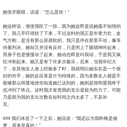
她张开眼睛，说道﹕“怎么是你﹗”
她这样说，便使我吃了一惊，因为她这即是说她毫不知情的
了。我几乎吓得软了下来，不过这时的我正是年青力壮，血
气方刚，是没有那么容易软的。我只是停在那里不动，像等
待着判决。她却又并没有反对，只是闭上了眼睛呻吟起来，
而身子也是慢慢动了起来。她动也即是叫我动，于是我又疯
狂冲刺起来。她又是有了许多次极乐，后来，当我年纪大
了，在其他女人身上经验多了时，我就明白她实在是一个很
好的对手，她的反应算是什为特殊的，因为多数女人都是不
能够那么明显地使你知道她已达到的，她则是很明显我终于
也冲到了终点。这时我才发觉我的支出是较为吃力了。可能
乃是因为我的支出次数在短时间之内太多了，不及补
充。
### 我们休息了一下之后，她说道﹕“我还以为我昨晚是做
梦，原来是真的﹗”