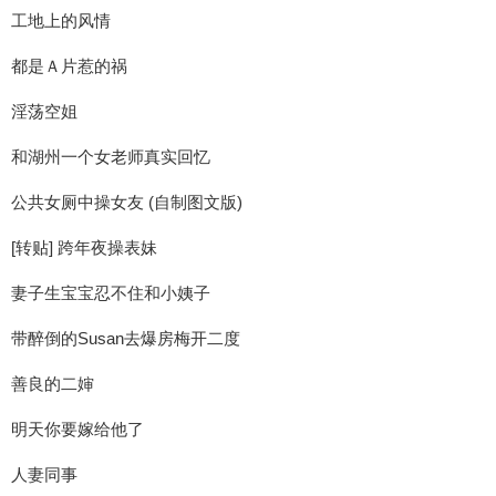
工地上的风情
都是Ａ片惹的祸
淫荡空姐
和湖州一个女老师真实回忆
公共女厕中操女友 (自制图文版)
[转贴] 跨年夜操表妹
妻子生宝宝忍不住和小姨子
带醉倒的Susan去爆房梅开二度
善良的二婶
明天你要嫁给他了
人妻同事