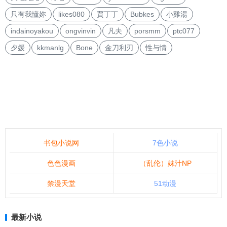
只有我懂妳
likes080
賈丁丁
Bubkes
小雞湯
indainoyakou
ongvinvin
凡夫
porsmm
ptc077
夕媛
kkmanlg
Bone
金刀利刃
性与情
书包小说网
7色小说
色色漫画
（乱伦）妹汁NP
禁漫天堂
51动漫
最新小说