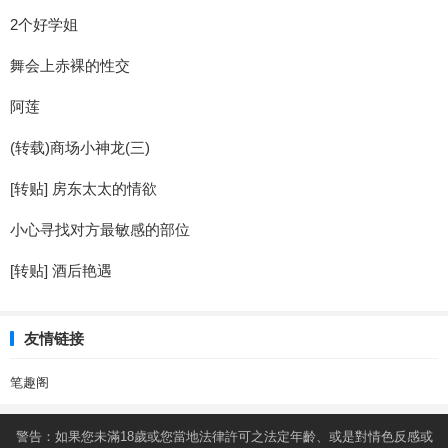
2个好学姐
舞会上赤裸的性交
阿莲
(转载)商场小神龙(三)
[转贴] 房东太太的情欲
小心寻找对方最敏感的部位
[转贴] 酒后艳遇
友情链接
笔趣阁
警告：如果您未滿18歲或您當地法律許可之法定年齡、或是對情色反感或