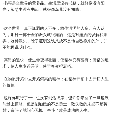
·书籍是全世界的营养品。生活里没有书籍，就好像没有阳
光；智慧中没有书籍，就好像鸟儿没有翅膀。
·这个世界，真正潇洒的人不多，故作潇洒的人多。有人认
为，那种一掷千金的派头就很潇洒，这是对潇洒的误解和潮
弄，这种派头，除了证明这钱八成不是他自己挣来的外，并
不能再说明什么。
·高尚的追求，使生命变得壮丽，使精神变得富有；庸俗的追
求，使人生变得昏暗，使青春变得衰朽。
·在物质开拓中去开拓崇高的精神；在精神开拓中去开拓人生
的价值。
·也许你航行了一生也没有到达彼岸，也许你攀登了一世也没
能登上顶峰。但是能触礁的不是勇士，敢失败的未必不是英
雄，奋斗了就问心无愧，奋斗了就是成功的人生。