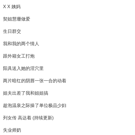
X X 姨妈
契姐慧珊做爱
生日群交
我和我的两个情人
跟外籍女工打炮
阳具送入她的淫穴里
两片暗红的阴唇一张一合的动着
姐夫出差了我和姐姐搞
趁泡温泉之际操了单位极品少妇
列女传 高达着 (持续更新)
失业师奶