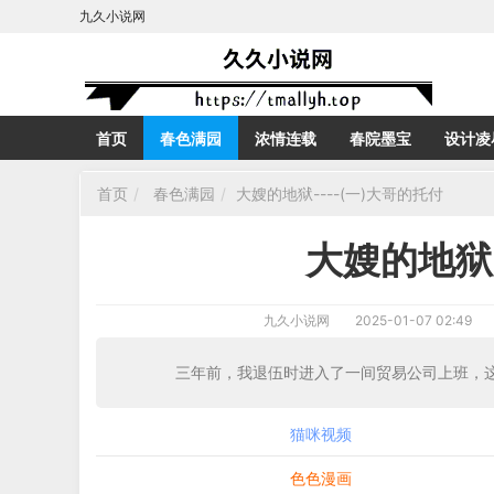
九久小说网
首页
春色满园
浓情连载
春院墨宝
设计凌
首页
春色满园
大嫂的地狱----(一)大哥的托付
大嫂的地狱-
九久小说网
2025-01-07 02:49
三年前，我退伍时进入了一间贸易公司上班，这
猫咪视频
色色漫画