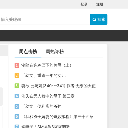
登录
注册
搜索
周点击榜
周热评榜
沦陷在狗鸡巴下的美母（上）
「幼文」重逢一年的女儿
妻欲 公与媳(340---341) 作者:无奈的天使
消失在无人巷中的母子 第三章
「幼文」便利店的爷孙
《我和双子娇妻的奇妙旅程》第三十五章
送妻子去SM调教6尿尿调教