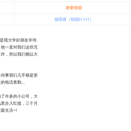
娇妻很甜
烟雨夜（校园H 1v1）
是我大学好朋友辛玮
，他一直对我们这些兄
工作，所以我们都以大
何事我们几乎都是形
电话查勤...
了许多的小公司，大
佩君步入红毯，三个月
庭生活~!