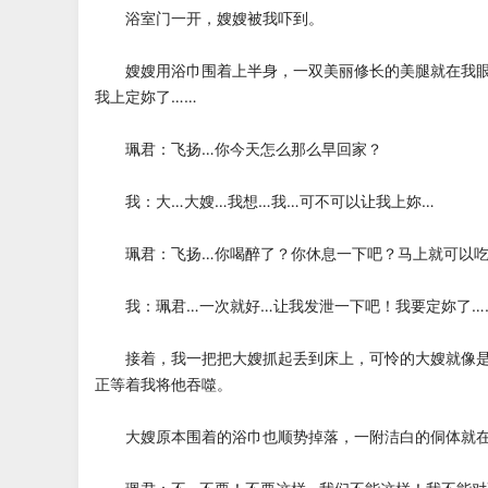
浴室门一开，嫂嫂被我吓到。
嫂嫂用浴巾围着上半身，一双美丽修长的美腿就在我眼
我上定妳了……
珮君：飞扬…你今天怎么那么早回家？
我：大…大嫂…我想…我…可不可以让我上妳…
珮君：飞扬…你喝醉了？你休息一下吧？马上就可以吃
我：珮君…一次就好…让我发泄一下吧！我要定妳了…
接着，我一把把大嫂抓起丢到床上，可怜的大嫂就像是
正等着我将他吞噬。
大嫂原本围着的浴巾也顺势掉落，一附洁白的侗体就在