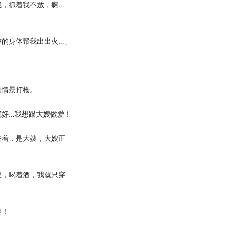
我，抓着我不放，痾…
的身体帮我出出火…」
情景打枪。
好…我想跟大嫂做爱！
着，是大嫂，大嫂正
，喝着酒，我就只穿
嫂！