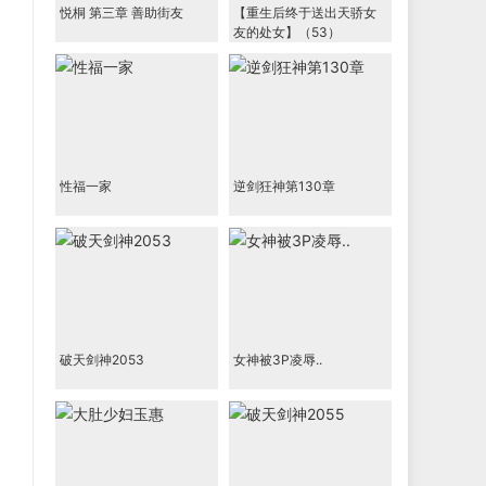
悦桐 第三章 善助街友
【重生后终于送出天骄女
友的处女】（53）
性福一家
逆剑狂神第130章
破天剑神2053
女神被3P凌辱..