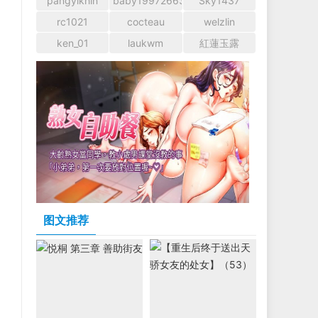
pangyikhin
baby1997266366
Sky1437
rc1021
cocteau
welzlin
ken_01
laukwm
紅蓮玉露
图文推荐