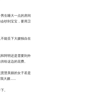
男生睡大一点的房间
门会吵到宝宝，要用卫
不能丢下大嫂独自在
和阿明还是需要到外
续供给这边的花费。
贤慧美丽的女子若是
我大嫂……
一下。