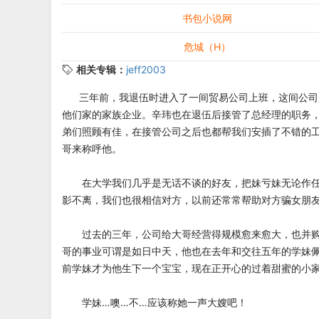
书包小说网
危城（H）
相关专辑：
jeff2003
三年前，我退伍时进入了一间贸易公司上班，这间公司
他们家的家族企业。辛玮也在退伍后接管了总经理的职务
弟们照顾有佳，在接管公司之后也都帮我们安插了不错的
哥来称呼他。
在大学我们几乎是无话不谈的好友，把妹亏妹无论作任
影不离，我们也很相信对方，以前还常常帮助对方骗女朋友的
过去的三年，公司给大哥经营得规模愈来愈大，也并购
哥的事业可谓是如日中天，他也在去年和交往五年的学妹
前学妹才为他生下一个宝宝，现在正开心的过着甜蜜的小家
学妹…噢…不…应该称她一声大嫂吧！