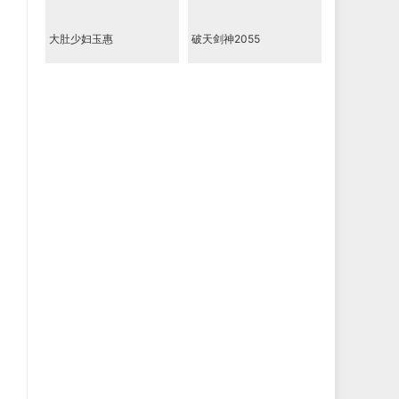
大肚少妇玉惠
破天剑神2055