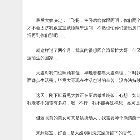
最后大嫂决定：「飞扬，主卧房给你跟阿明，你们两个
才不会太挤我跟宝宝就睡隔壁这间，不然也怕你们进出房
浴再到你们那吧！ 」
就这样过了两个月，我真的很想回台湾帮忙大哥，但又
这陌生的国家……
大嫂对我们也照顾有佳，早晚餐都靠大嫂料理，平时我
面赚点生活费，毕竟大哥现在生活也过的辛苦，没办法持
这天，刚下班看见大嫂正在厨房做着晚饭，心想，如此
我老婆不知该有多好，喔…不行，我不能再这样想，她可是
但这眼前的美女可真是姚挑动人，我需要冲个澡清醒
来到浴室，好香…是大嫂刚刚洗完澡所留下的香气……