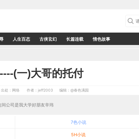
辱
人生百态
古侠玄幻
长篇连载
情色故事
---(一)大哥的托付
出处：网络
作者：jeff2003
编辑：
@春色满园
间公司是我大学好朋友辛玮
7色小说
5H小说