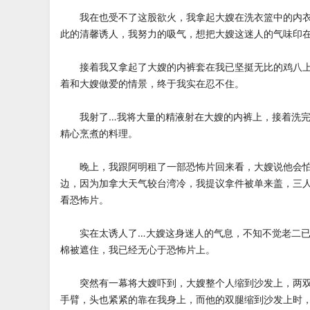
我在也受不了这股欲火，我拿起大嫂在洗衣篮中的内衣
此的清馨诱人，我努力的吸气，想把大嫂这迷人的气味印
接着我又拿起了大嫂的内裤套在我已坚挺无比的鸡八上
着和大嫂做爱的情景，终于我实在忍不住。
我射了…我将大量的精液射在大嫂的内裤上，接着洗完
精心烹煮的料理。
晚上，我跟阿明租了一部恐怖片回来看，大嫂说他会怕
边，因为加拿大天气较台湾冷，我提议拿件被单来盖，三
看恐怖片。
实在太诱人了…大嫂这身迷人的气息，不知不觉老二已
棉被遮住，我已经无心于恐怖片上。
突然有一幕将大嫂吓到，大嫂整个人缩到沙发上，两双
手臂，头也紧紧的靠在我身上，而他的双腿缩到沙发上时