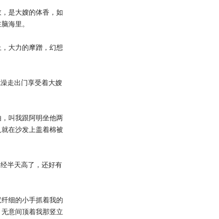
，是大嫂的体香，如
在脑海里。
，大力的摩蹭，幻想
澡走出门享受着大嫂
，叫我跟阿明坐他两
人就在沙发上盖着棉被
经半天高了，还好有
纤细的小手抓着我的
，无意间顶着我那竖立