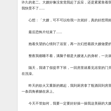
许久的老二。大嫂好像没发觉我起了反应，还是紧紧靠着
我快受不了……
心想：「大嫂，可不可以给我一次就好，真的好想用妳
最后恐怖片结束了……
抱着失望的心情到了浴室，再一次幻想着跟大嫂做爱的
整夜我都睡不着，满脑子都是大嫂迷人的身材，一次就
隔天，我请了假提早下班，一回房里就看见浴室的门关
在洗澡。
昨天的欲火又重新的燃起，我到厨房拿了瓶酒回到房里
一条四角裤躺在床上。
今天不管如何，我要一定要好好操一操我这美丽的大