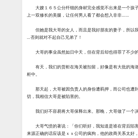
大嫂１６５公分纤细的身材完全感觉不出来是一个孩子
上一双修长的美腿，让任何男人看了都会想入非非……
但她是我大哥的女人，而且是我好朋友的妻子，所以我
…否则就对不起自己兄弟了！
大哥的事业虽然如日中天，但在背后却也得罪了不少的
有天，我们的货柜在海关被扣留，好像是有大批的海洛
柜中。
那天起，大哥被因负责人的身份遭羁押，而公司也遭到
切，我相信大哥是被陷害的。
我们好不容易将大哥保释出来。那晚，大哥做了一个决
大哥气愤的著说：「你们听好，我知道是谁在背后陷害
来源正确的话应该是ｘｘ公司的疯狗，他的政商关系太好