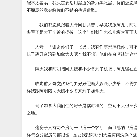
能不太容易，我决定要动用黑道的势力黑吃黑。你们还愿
不愿意的我会给你们不错的待遇遣散。 」
「我们都愿意跟着大哥同甘共苦，毕竟我跟阿龙，阿明
多亏了是大哥辛苦的提拔，这个时刻我们怎么能离大哥而去
大哥：「谢谢你们了，飞扬，我有件事想拜托你，可不
孩子离开台湾到加拿大去呢？我不想让他们在台湾经过这些
隔天我和阿明陪同大嫂和小少爷到了机场，阿龙留在台
临走前大哥交代我们要好好照顾大嫂跟小少爷，不需要
样我跟阿明陪同大嫂小少爷来到了加拿大。
到了加拿大我们住的房子是临时租的，空间不大但至少
之地。
这房子只有两个房间一卫浴一个客厅，而且他的卫浴是
样怎么分配房间都很怪…是要我跟阿明到大嫂房间洗澡？