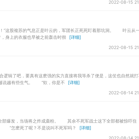
2022-08-15 21
着！”这股複苏的气息正是叶云的，军团长正死死盯着那坑洞。 叶云从
青，身上的衣服也早被之前轰击时彻
[详细]
2022-08-15 21
不合逻辑了吧，要真有这麽强的实力直接将我等杀了便是，这仗也自然就打
汗越说越有些生气。 “欸，你是不
[详细]
2022-08-14 21
全部爆发，当场将之炸成齑粉。 其余不死军战士这下全部都被惊吓住
？ “怎麽死了呢？不是说叫不死军吗？
[详细]
2022-08-14 21