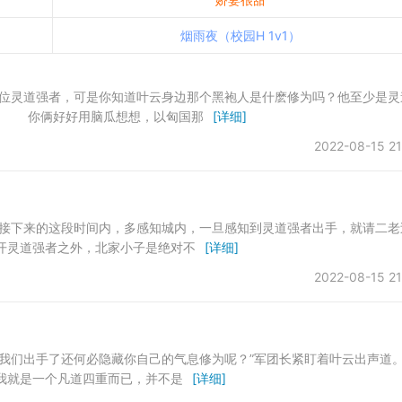
烟雨夜（校园H 1v1）
两位灵道强者，可是你知道叶云身边那个黑袍人是什麽修为吗？他至少是灵
。 你俩好好用脑瓜想想，以匈国那
[详细]
2022-08-15 21
老接下来的这段时间内，多感知城内，一旦感知到灵道强者出手，就请二老
开灵道强者之外，北家小子是绝对不
[详细]
2022-08-15 21
对我们出手了还何必隐藏你自己的气息修为呢？”军团长紧盯着叶云出声
我就是一个凡道四重而已，并不是
[详细]