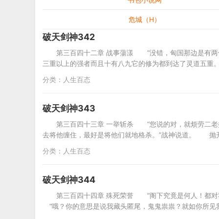
危城（H）
破天剑神342
第三百四十二章 战事蕩漾 “没错，匈国那边是有
三重以上的强者而且十有八九它的修为都到达了灵道五重
分类：
人生百态
破天剑神343
第三百四十三章 一举斩杀 “您说的对，就烦劳二
去将他缠住，最好是将他们就地格杀。”战神说道。 抛
分类：
人生百态
破天剑神344
第三百四十四章 殊死荣誉 “阁下究竟是何人！都
“哦？你的意思是说我藏头匿尾，鬼鬼祟祟？就如你所见