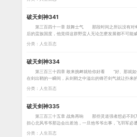
破天剑神341
第三百四十一章 鼓舞士气 那段时间之所以没有对
后的蛮族国度，他觉得这群野蛮人无论怎麽发展都不可能
分类：
人生百态
破天剑神334
第三百三十四章 敢来挑衅就给你好看 “好、那就如
在剑出鞘的一瞬间，从剑鞘之中溢出的锋芒剑气就让扑来
分类：
人生百态
破天剑神335
第三百三十五章 战角再响 那些灵道强者想必不到
担心北风爷爷那边会出差池，一旦他爷爷出事，飞羽军必
分类：
人生百态