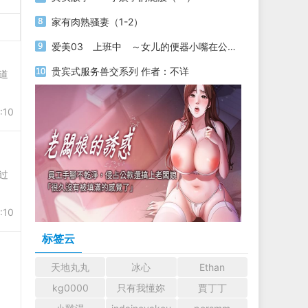
家有肉熟骚妻（1-2）
爱美03 上班中 ～女儿的便器小嘴在公园的喝尿～
贵宾式服务兽交系列 作者：不详
道
:10
过
:10
标签云
天地丸丸
冰心
Ethan
道。
kg0000
只有我懂妳
賈丁丁