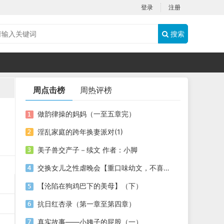
登录
注册
搜索
周点击榜
周热评榜
做韵律操的妈妈（一至五章完）
淫乱家庭的跨年换妻派对(1)
美子兽交产子－续文 作者：小脚
交换女儿之性虐晚会【重口味幼文，不喜者勿入】
【沦陷在狗鸡巴下的美母】（下）
抗日红杏录（第一章至第四章）
真实故事——小姨子的屁股（一）