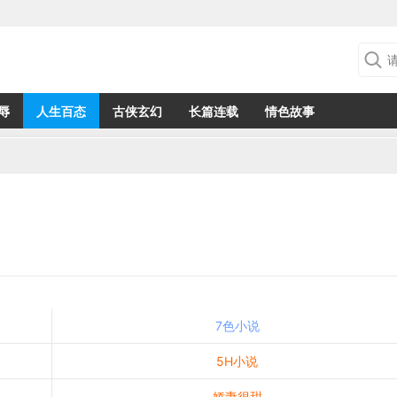
辱
人生百态
古侠玄幻
长篇连载
情色故事
7色小说
5H小说
娇妻很甜