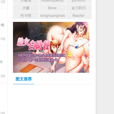
小雞湯
indainoyakou
porsmm
:10
夕媛
Bone
金刀利刃
性与情
binghuangmaluan
Reader
一堆
:10
不
:10
图文推荐
:10