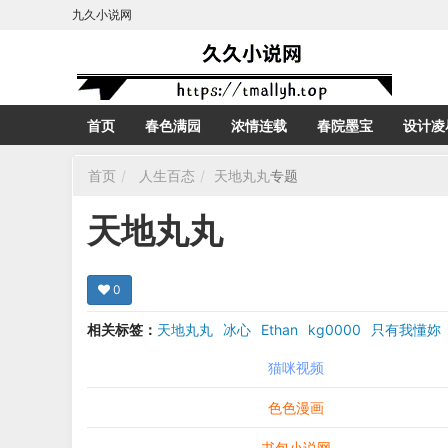
九久小说网
首页
春色满园
浓情连载
春院墨宝
设计凌
首页
人生百态
天地丸丸
专题
天地丸丸
0
相关标签：
天地丸丸
冰心
Ethan
kg0000
只有我懂妳
猫咪视频
色色漫画
书包小说网