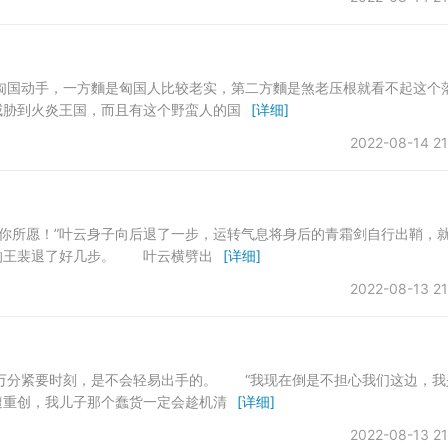
匈国动手，一方麵是匈国人比较老实，第二方麵是煞老压根就看不起这个
威胁到火炎王国，而且有这个野蛮人的国
[详细]
2022-08-14 21
你所愿！”叶云身子向后退了一步，运转气息将身后的青霜剑自行出鞘，
的王裴退了好几步。 叶云横劈出
[详细]
2022-08-13 21
万分紧要时刻，是不会轻易出手的。 “我现在倒是不担心我们这边，我
遭重创，我儿子那个蠢货一定会趁机清
[详细]
2022-08-13 21