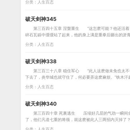
分类：
人生百态
破天剑神345
第三百四十五章 涅槃重生 “这怎麽可能？他还活
碎石瓦砾中缓缓站了起来，他的身上满是重拳后砸出的淤
分类：
人生百态
破天剑神338
第三百三十八章 稳住军心 “此人这麽做未免也太
下去了，炎华城也就守住了，何必要弄这麽麻烦。”铁木
分类：
人生百态
破天剑神340
第三百四十章 死裏逃生 压缩好几层的气劲一瞬间
了，他们凡道七重的将领，就这麽被此人三两招内灭掉了
分类：
人生百态