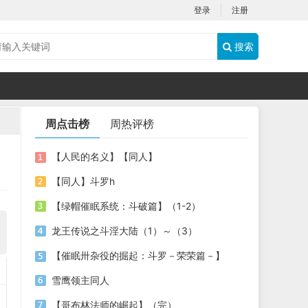
登录
注册
搜索
周点击榜
周热评榜
【人民的名义】【同人】
【同人】斗罗h
【绿帽催眠系统：斗破篇】（1-2）
龙王传说之斗淫大陆（1）～（3）
【催眠卅杂役的掘起：斗罗－荣荣篇－】
雪鹰领主同人
【哥布林法师的崛起】（完）