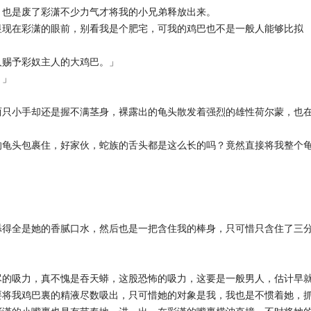
，也是废了彩潇不少力气才将我的小兄弟释放出来。
显现在彩潇的眼前，别看我是个肥宅，可我的鸡巴也不是一般人能够比拟
人赐予彩奴主人的大鸡巴。」
。」
两只小手却还是握不满茎身，裸露出的龟头散发着强烈的雄性荷尔蒙，也
的龟头包裹住，好家伙，蛇族的舌头都是这么长的吗？竟然直接将我整个
」
舔得全是她的香腻口水，然后也是一把含住我的棒身，只可惜只含住了三
尽的吸力，真不愧是吞天蟒，这股恐怖的吸力，这要是一般男人，估计早
要将我鸡巴裏的精液尽数吸出，只可惜她的对象是我，我也是不惯着她，