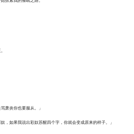
开始抓紧我的催眠之路。
正。
」
去骂萧炎你也要服从。」
彩奴，如果我说出彩奴苏醒四个字，你就会变成原来的样子。」