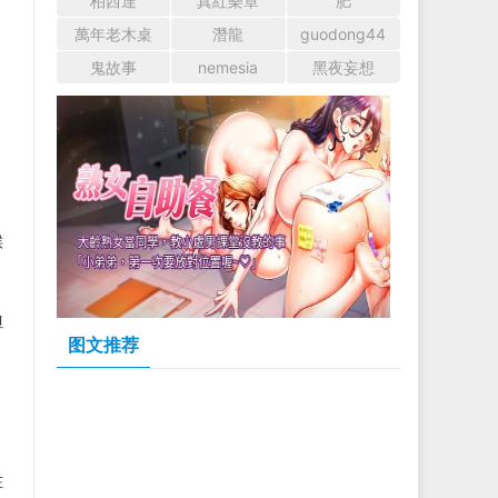
柏西達
真紅樂章
肥
萬年老木桌
潛龍
guodong44
鬼故事
nemesia
黑夜妄想
候
但
图文推荐
在