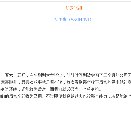
娇妻很甜
烟雨夜（校园H 1v1）
是一百六十五斤，今年刚刚大学毕业，前段时间刚被实习了三个月的公司
个家裏蹲外，最喜欢的事就是看小说，每次看到那些收下后宫的男主就让
在身边环绕，还能收为后宫，而我们就必须当一个单身狗。
他们的后宫全部收为己用。不过即便我穿越过去也没那个能力，若是能给