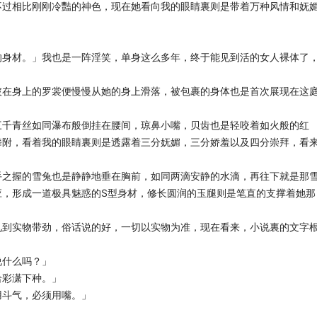
不过相比刚刚冷豔的神色，现在她看向我的眼睛裏则是带着万种风情和妩
。
的身材。」我也是一阵淫笑，单身这么多年，终于能见到活的女人裸体了
披在身上的罗裳便慢慢从她的身上滑落，被包裹的身体也是首次展现在这
三千青丝如同瀑布般倒挂在腰间，琼鼻小嘴，贝齿也是轻咬着如火般的红
攀附，看着我的眼睛裏则是透露着三分妩媚，三分娇羞以及四分崇拜，看
手之握的雪兔也是静静地垂在胸前，如同两滴安静的水滴，再往下就是那
应，形成一道极具魅惑的S型身材，修长圆润的玉腿则是笔直的支撑着她那
见到实物带劲，俗话说的好，一切以实物为准，现在看来，小说裏的文字
说什么吗？」
给彩潇下种。」
用斗气，必须用嘴。」
。