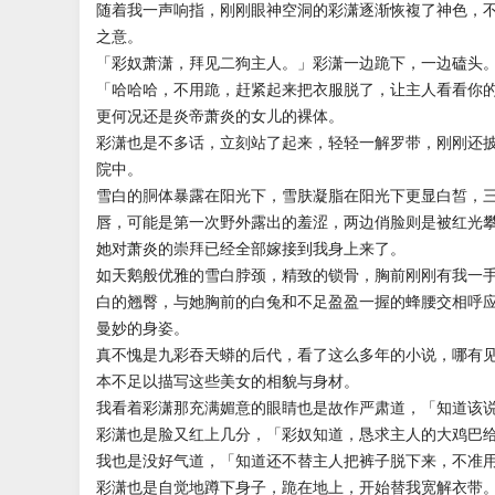
随着我一声响指，刚刚眼神空洞的彩潇逐渐恢複了神色，
之意。
「彩奴萧潇，拜见二狗主人。」彩潇一边跪下，一边磕头
「哈哈哈，不用跪，赶紧起来把衣服脱了，让主人看看你
更何况还是炎帝萧炎的女儿的裸体。
彩潇也是不多话，立刻站了起来，轻轻一解罗带，刚刚还
院中。
雪白的胴体暴露在阳光下，雪肤凝脂在阳光下更显白皙，
唇，可能是第一次野外露出的羞涩，两边俏脸则是被红光
她对萧炎的崇拜已经全部嫁接到我身上来了。
如天鹅般优雅的雪白脖颈，精致的锁骨，胸前刚刚有我一
白的翘臀，与她胸前的白兔和不足盈盈一握的蜂腰交相呼
曼妙的身姿。
真不愧是九彩吞天蟒的后代，看了这么多年的小说，哪有
本不足以描写这些美女的相貌与身材。
我看着彩潇那充满媚意的眼睛也是故作严肃道，「知道该
彩潇也是脸又红上几分，「彩奴知道，恳求主人的大鸡巴
我也是没好气道，「知道还不替主人把裤子脱下来，不准
彩潇也是自觉地蹲下身子，跪在地上，开始替我宽解衣带