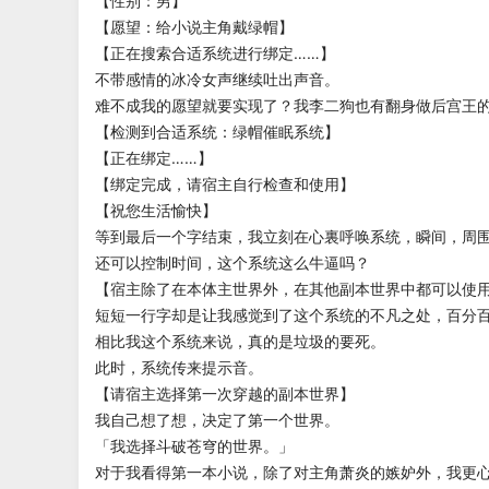
【性别：男】
【愿望：给小说主角戴绿帽】
【正在搜索合适系统进行绑定……】
不带感情的冰冷女声继续吐出声音。
难不成我的愿望就要实现了？我李二狗也有翻身做后宫王
【检测到合适系统：绿帽催眠系统】
【正在绑定……】
【绑定完成，请宿主自行检查和使用】
【祝您生活愉快】
等到最后一个字结束，我立刻在心裏呼唤系统，瞬间，周
还可以控制时间，这个系统这么牛逼吗？
【宿主除了在本体主世界外，在其他副本世界中都可以使
短短一行字却是让我感觉到了这个系统的不凡之处，百分
相比我这个系统来说，真的是垃圾的要死。
此时，系统传来提示音。
【请宿主选择第一次穿越的副本世界】
我自己想了想，决定了第一个世界。
「我选择斗破苍穹的世界。」
对于我看得第一本小说，除了对主角萧炎的嫉妒外，我更