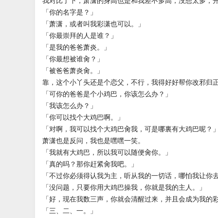
我对比了下，萧潇的身高也是和我差不多高，没想太多，
「你的名字是？」
「萧潇，或者叫我彩潇也可以。」
「你最崇拜的人是谁？」
「是我的爸爸萧炎。」
「你最想被谁肏？」
「被爸爸萧炎肏。」
靠，这个小丫头还是个恋父，不行，我得好好帮你改邪归
「可你的爸爸是个小鸡巴，你该怎么办？」
「我该怎么办？」
「你可以找个大鸡巴啊。」
「对啊，我可以找个大鸡巴肏我，可是哪裏有大鸡巴呢？
萧潇也是反问，我也是嘿嘿一笑。
「我就有大鸡巴，所以我可以随便肏你。」
「真的吗？那你赶紧肏我吧。」
「不过你必须得认我为主，听从我的一切话，哪怕我让你
「没问题，只要你用大鸡巴操我，你就是我的主人。」
「好，现在我数三声，你就会清醒过来，并且会成为我的
「三、二、一。」