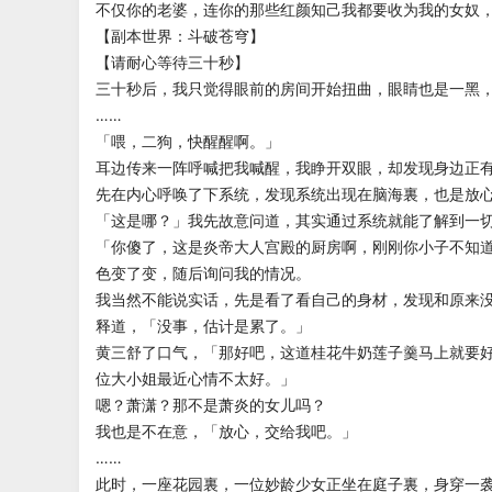
不仅你的老婆，连你的那些红颜知己我都要收为我的女奴
【副本世界：斗破苍穹】
【请耐心等待三十秒】
三十秒后，我只觉得眼前的房间开始扭曲，眼睛也是一黑
……
「喂，二狗，快醒醒啊。」
耳边传来一阵呼喊把我喊醒，我睁开双眼，却发现身边正
先在内心呼唤了下系统，发现系统出现在脑海裏，也是放
「这是哪？」我先故意问道，其实通过系统就能了解到一
「你傻了，这是炎帝大人宫殿的厨房啊，刚刚你小子不知
色变了变，随后询问我的情况。
我当然不能说实话，先是看了看自己的身材，发现和原来
释道，「没事，估计是累了。」
黄三舒了口气，「那好吧，这道桂花牛奶莲子羹马上就要
位大小姐最近心情不太好。」
嗯？萧潇？那不是萧炎的女儿吗？
我也是不在意，「放心，交给我吧。」
……
此时，一座花园裏，一位妙龄少女正坐在庭子裏，身穿一