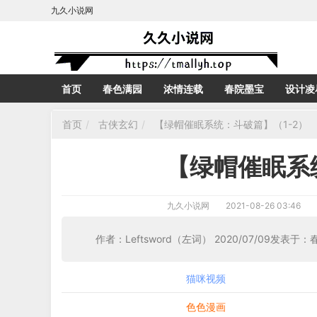
九久小说网
首页
春色满园
浓情连载
春院墨宝
设计凌
首页
古侠玄幻
【绿帽催眠系统：斗破篇】（1-2）
【绿帽催眠系
九久小说网
2021-08-26 03:46
作者：Leftsword（左词） 2020/07/09发表
猫咪视频
色色漫画