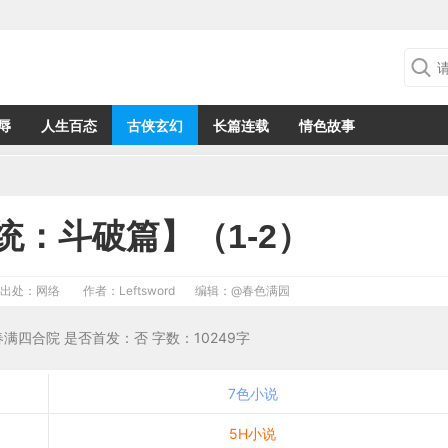
辱
人生百态
古侠玄幻
长篇连载
情色故事
统：斗破篇】（1-2）
出处：网络
作者：Leftsword
编辑：
@春色满园
于：春满四合院 是否首发：否 字数：10249字
7色小说
5H小说