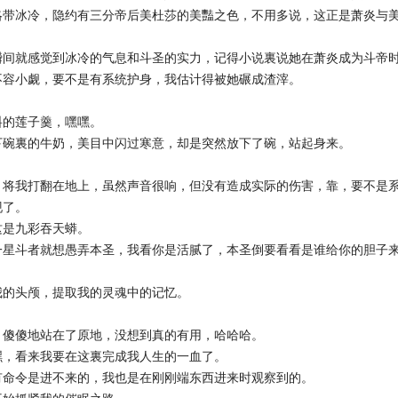
略带冰冷，隐约有三分帝后美杜莎的美豔之色，不用多说，这正是萧炎与
瞬间就感觉到冰冷的气息和斗圣的实力，记得小说裏说她在萧炎成为斗帝
不容小觑，要不是有系统护身，我估计得被她碾成渣滓。
料的莲子羹，嘿嘿。
下碗裏的牛奶，美目中闪过寒意，却是突然放下了碗，站起身来。
，将我打翻在地上，虽然声音很响，但没有造成实际的伤害，靠，要不是
现了。
这是九彩吞天蟒。
一星斗者就想愚弄本圣，我看你是活腻了，本圣倒要看看是谁给你的胆子
我的头颅，提取我的灵魂中的记忆。
，傻傻地站在了原地，没想到真的有用，哈哈哈。
嘿，看来我要在这裏完成我人生的一血了。
有命令是进不来的，我也是在刚刚端东西进来时观察到的。