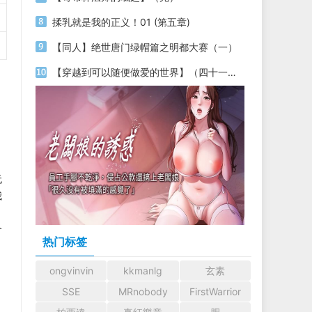
揉乳就是我的正义！01 (第五章)
【同人】绝世唐门绿帽篇之明都大赛（一）
【穿越到可以随便做爱的世界】（四十一）（两万五千字更新）
无
我
个
热门标签
ongvinvin
kkmanlg
玄素
SSE
MRnobody
FirstWarrior