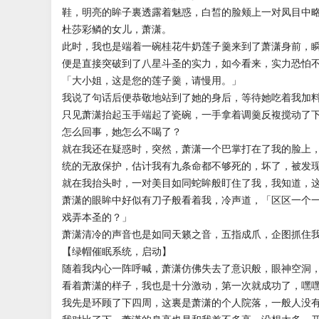
鞋，明亮的眸子裏透露着魅惑，白皙的脸颊上一对凤目中
杜莎彩鳞的女儿，萧潇。
此时，我也是端着一碗桂花牛奶莲子羹来到了萧潇身前，
便是直接突破到了八星斗圣的实力，如今看来，实力恐怕
「大小姐，这是您的莲子羹，请慢用。」
我说了句话后便恭敬地站到了她的身后，等待她吃着我加
只见萧潇抬起玉手端起了瓷碗，一手拿着调羹反複搅动了
怎么回事，她怎么不喝了？
就在我还在疑惑时，突然，萧潇一个巴掌打在了我的脸上
统的无敌保护，估计我有九条命都不够死的，坏了，被发
就在我抬头时，一对美目如同蛇眸般盯住了我，我知道，
萧潇的眼眸中好似有刀子般看着我，冷声道，「区区一个
戏弄本圣的？」
萧潇清冷的声音也是如同天籁之音，五指成爪，企图抓住
【绿帽催眠系统，启动】
随着我内心一阵呼喊，萧潇仿佛失去了意识般，眼神空洞
看着萧潇的样子，我也是十分激动，第一次就成功了，嘿
我先是环顾了下四周，这裏是萧潇的个人院落，一般人没