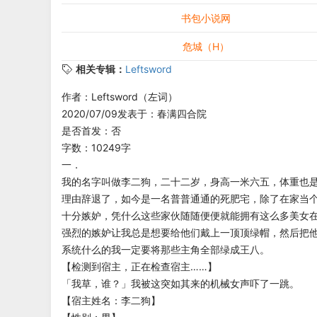
书包小说网
危城（H）
相关专辑：
Leftsword
作者：Leftsword（左词）
2020/07/09发表于：春满四合院
是否首发：否
字数：10249字
一．
我的名字叫做李二狗，二十二岁，身高一米六五，体重也
理由辞退了，如今是一名普普通通的死肥宅，除了在家当
十分嫉妒，凭什么这些家伙随随便便就能拥有这么多美女
强烈的嫉妒让我总是想要给他们戴上一顶顶绿帽，然后把
系统什么的我一定要将那些主角全部绿成王八。
【检测到宿主，正在检查宿主……】
「我草，谁？」我被这突如其来的机械女声吓了一跳。
【宿主姓名：李二狗】