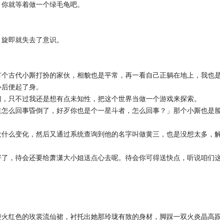
，你就等着做一个绿毛龟吧。
，旋即就失去了意识。
有个古代小厮打扮的家伙，相貌也是平常，再一看自己正躺在地上，我也
心后便起了身。
切，只不过我还是想有点未知性，把这个世界当做一个游戏来探索。
道怎么回事昏倒了，好歹你也是个一星斗者，怎么回事？」那个小厮也是
没什么变化，然后又通过系统查询到他的名字叫做黄三，也是没想太多，
好了，待会还要给萧潇大小姐送点心去呢。待会你可得送快点，听说咱们
袭火红色的玫裳流仙裙，衬托出她那玲珑有致的身材，脚踩一双火炎晶高