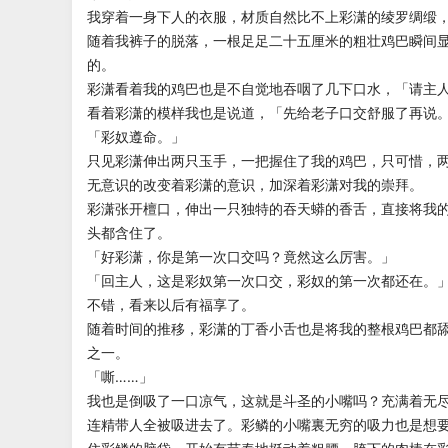
我穿着一身下人的衣服，材质自然比不上彩潇的绫罗绸缎
随着我裤子的脱落，一根足足二十五厘米的粗壮鸡巴瞬间
的。
彩潇看着我的鸡巴也是不自觉地吞咽了几下口水，「请主
看着彩潇的模样我也是说道，「先给老子口交舒服了再说
「彩奴遵命。」
只见彩潇伸出两只玉手，一把握住了我的鸡巴，只可惜，
无意识的改变着彩潇的意识，加深着彩潇对我的崇拜。
彩潇张开檀口，伸出一只独特的吞天蟒的香舌，直接将我
头都含住了。
「好彩潇，你是第一次口交吗？竟然这么厉害。」
「回主人，这是彩奴第一次口交，彩奴的第一次都还在。
不错，看来以后有福享了。
随着时间的推移，彩潇的丁香小舌也是将我的整根鸡巴都
之一。
「嘶……」
我也是倒吸了一口凉气，这就是斗圣的小嘴吗？充满着无
连精带人全被吸进去了。彩鳞的小嘴裏无穷的吸力也是想